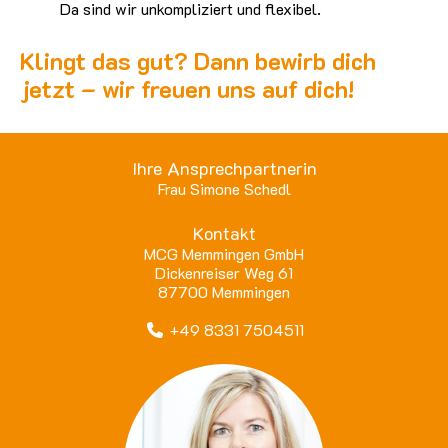
Da sind wir unkompliziert und flexibel.
Klingt das gut? Dann bewirb dich
jetzt – wir freuen uns auf dich!
Ihre Ansprechpartnerin
Frau Simone Schedl
Kontakt
MCG Memmingen GmbH
Dickenreiser Weg 61
87700 Memmingen
+49 8331 7504511