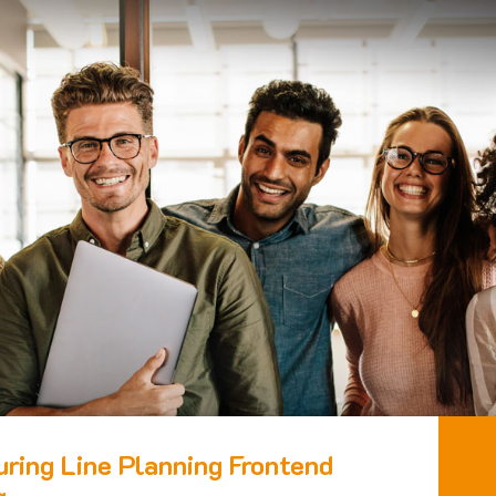
uring Line Planning Frontend
g