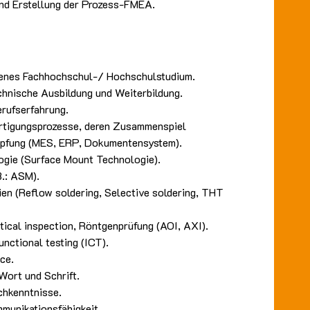
und Erstellung der Prozess-FMEA.
senes Fachhochschul-/ Hochschulstudium.
chnische Ausbildung und Weiterbildung.
rufserfahrung.
ertigungsprozesse, deren Zusammenspiel
üpfung (MES, ERP, Dokumentensystem).
gie (Surface Mount Technologie).
B.: ASM).
en (Reflow soldering, Selective soldering, THT
ical inspection, Röntgenprüfung (AOI, AXI).
unctional testing (ICT).
ce.
Wort und Schrift.
chkenntnisse.
munikationsfähigkeit.