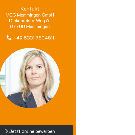
Kontakt
MCG Memmingen GmbH
Dickenreiser Weg 61
87700 Memmingen
+49 8331 7504511
Jetzt online bewerben